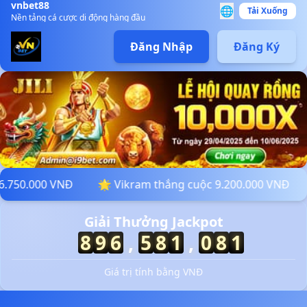
vnbet88
🌐
Tải Xuống
Nền tảng cá cược di động hàng đầu
Đăng Nhập
Đăng Ký
0.000 VNĐ
Giải Thưởng Jackpot
7
2
5
3
4
8
9
6
,
6
,
6
3
9
5
9
Giá trị tính bằng VNĐ