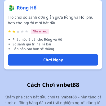
🐉
Rồng Hổ
Trò chơi so sánh đơn giản giữa Rồng và Hổ, phù
hợp cho người mới bắt đầu.
★
★
★
★
★
Nhẹ nhàng
Phát một lá bài cho Rồng và Hổ
So sánh giá trị hai lá bài
Bên nào cao hơn sẽ thắng
Chơi Ngay
Cách Chơi vnbet88
Khám phá cách bắt đầu chơi tại
vnbet88
– nền tảng cá
cược di động hàng đầu với trải nghiệm người dùng tối