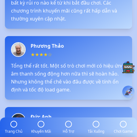
bất kỳ rủi ro nào kể từ khi bắt đầu chơi. Các
chương trình khuyến mãi cũng rất hấp dẫn và
thường xuyên cập nhật.
Phương Thảo
★★★★☆
Tổng thể rất tốt. Một số trò chơi mới có hiệu ứng
âm thanh sống động hơn nữa thì sẽ hoàn hảo.
Nhưng không thể chê vào đâu được về tính ổn
định và tốc độ load game.
Đức Anh
★★★★★
Trang Chủ
Khuyến Mãi
Hỗ Trợ
Tải Xuống
Chơi Game
Đây là nền tảng cá cược di động tốt nhất mà tôi