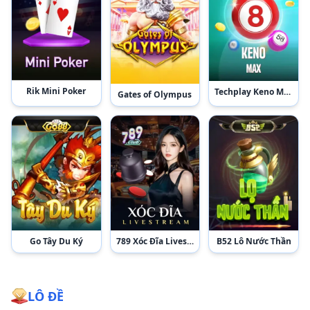
Rik Mini Poker
Techplay Keno Max
Gates of Olympus
789 Xóc Đĩa Livestream
B52 Lô Nước Thần
Go Tây Du Ký
LÔ ĐỀ