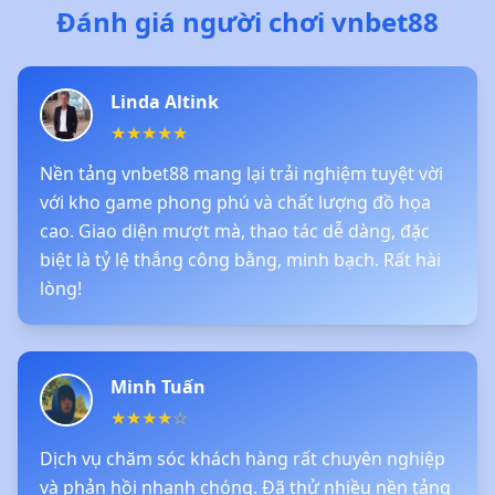
Đánh giá người chơi vnbet88
Linda Altink
★★★★★
Nền tảng vnbet88 mang lại trải nghiệm tuyệt vời
với kho game phong phú và chất lượng đồ họa
cao. Giao diện mượt mà, thao tác dễ dàng, đặc
biệt là tỷ lệ thắng công bằng, minh bạch. Rất hài
lòng!
Minh Tuấn
★★★★☆
Dịch vụ chăm sóc khách hàng rất chuyên nghiệp
và phản hồi nhanh chóng. Đã thử nhiều nền tảng