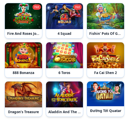
Hot
Hot
Fire And Roses Jolly Joker
4 Squad
Fishin’ Pots Of Gold™ Gold Blitz™
888 Bonanza
6 Toros
Fa Cai Shen 2
Đường Tới Quatar
Dragon’s Treasure
Aladdin And The Sorcerer