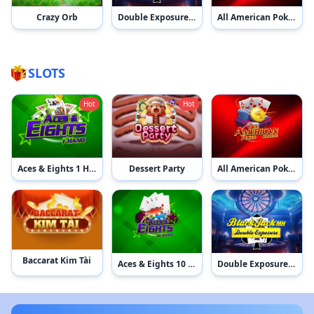
Crazy Orb
Double Exposure BlackJack
All American Poker 10 Hand
SLOTS
Hot
Hot
Aces & Eights 1 Hand
Dessert Party
All American Poker 10 Hand
Baccarat Kim Tài
Aces & Eights 10 Hand
Double Exposure BlackJack