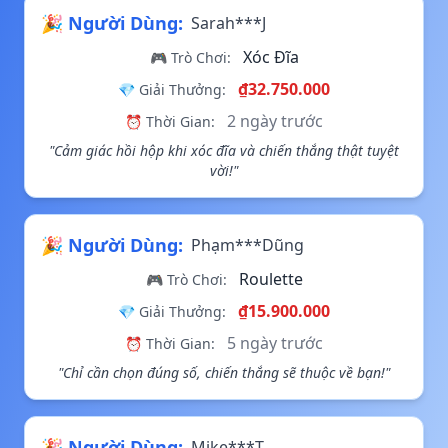
🎉 Người Dùng:
Sarah***J
Xóc Đĩa
🎮 Trò Chơi:
₫32.750.000
💎 Giải Thưởng:
2 ngày trước
⏰ Thời Gian:
"Cảm giác hồi hộp khi xóc đĩa và chiến thắng thật tuyệt
vời!"
🎉 Người Dùng:
Phạm***Dũng
Roulette
🎮 Trò Chơi:
₫15.900.000
💎 Giải Thưởng:
5 ngày trước
⏰ Thời Gian:
"Chỉ cần chọn đúng số, chiến thắng sẽ thuộc về bạn!"
🎉 Người Dùng:
Mike***T