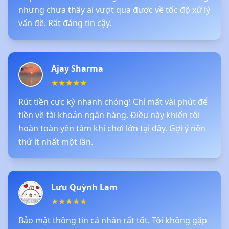
nhưng chưa thấy ai vượt qua được về tốc độ xử lý
vấn đề. Rất đáng tin cậy.
Ajay Sharma
★★★★★
Rút tiền cực kỳ nhanh chóng! Chỉ mất vài phút để
tiền về tài khoản ngân hàng. Điều này khiến tôi
hoàn toàn yên tâm khi chơi lớn tại đây. Gợi ý nên
thử ít nhất một lần.
Lưu Quỳnh Lam
★★★★★
Bảo mật thông tin cá nhân rất tốt. Tôi không gặp