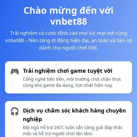
Chào mừng đến với
vnbet88
Trải nghiệm cá cược đỉnh cao mọi lúc mọi nơi cùng
vnbet88 – Nền tảng di động hiện đại, an toàn và tiện lợi
dành cho người chơi Việt.
🎮
Trải nghiệm chơi game tuyệt vời
Công nghệ tiên tiến, môi trường chơi chân thực
cùng kho game đa dạng, hot nhất hiện nay.
🎧
Dịch vụ chăm sóc khách hàng chuyên
nghiệp
Đội ngũ hỗ trợ 24/7, luôn sẵn sàng giải đáp thắc
mắc và hỗ trợ người chơi tận tâm.