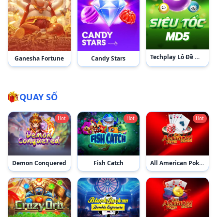
Techplay Lô Đề MD5 Portrait
Ganesha Fortune
Candy Stars
QUAY SỐ
Hot
Hot
Hot
Demon Conquered
Fish Catch
All American Poker 50 Hand