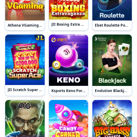
JII Boxing Extra Vaganza Portrait
Athena VGaming Portrait
Ebet Roulette Portrait
JII Scratch Super Ace Portrait
Ksports Keno Portrait
Evolution Blackjack Portrait