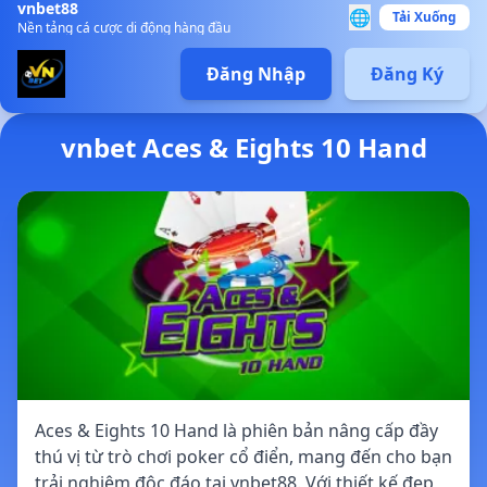
vnbet88
🌐
Tải Xuống
Nền tảng cá cược di động hàng đầu
Đăng Nhập
Đăng Ký
vnbet Aces & Eights 10 Hand
Aces & Eights 10 Hand là phiên bản nâng cấp đầy
thú vị từ trò chơi poker cổ điển, mang đến cho bạn
trải nghiệm độc đáo tại vnbet88. Với thiết kế đẹp