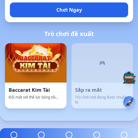
Chơi Ngay
Trò chơi đề xuất
🎮
Baccarat Kim Tài
Sắp ra mắt
Đối mặt với thế lực bóng tối...
Trò chơi mới đang được chuẩn
bị