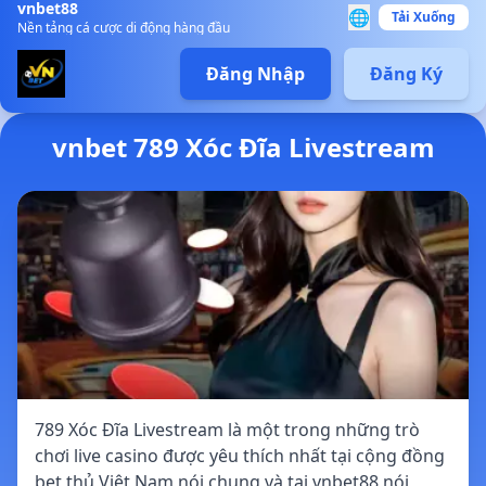
vnbet88
🌐
Tải Xuống
Nền tảng cá cược di động hàng đầu
Đăng Nhập
Đăng Ký
vnbet 789 Xóc Đĩa Livestream
789 Xóc Đĩa Livestream là một trong những trò
chơi live casino được yêu thích nhất tại cộng đồng
bet thủ Việt Nam nói chung và tại vnbet88 nói