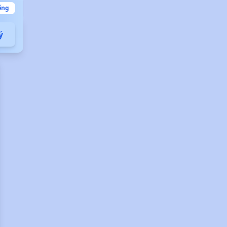
ống
ý