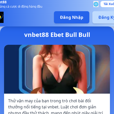
et88
🌐
Tải Xu
ảng cá cược di động hàng đầu
Đăng Nhập
Đăng K
vnbet88 Ebet Bull Bull
Thử vận may của bạn trong trò chơi bài đổi
thưởng nổi tiếng tại vnbet. Luật chơi đơn giản
nhưng đầy thử thách, mang đến phút giây giải trí