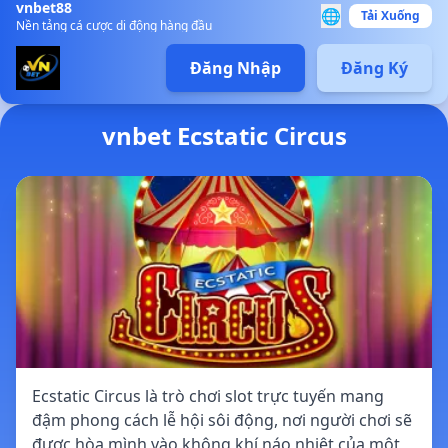
vnbet88
🌐
Tải Xuống
Nền tảng cá cược di động hàng đầu
Đăng Nhập
Đăng Ký
vnbet Ecstatic Circus
Ecstatic Circus là trò chơi slot trực tuyến mang
đậm phong cách lễ hội sôi động, nơi người chơi sẽ
được hòa mình vào không khí náo nhiệt của một