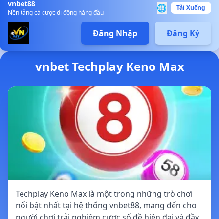
vnbet88
🌐
Tải Xuống
Nền tảng cá cược di động hàng đầu
Đăng Nhập
Đăng Ký
vnbet Techplay Keno Max
Techplay Keno Max là một trong những trò chơi
nổi bật nhất tại hệ thống vnbet88, mang đến cho
người chơi trải nghiệm cược số đề hiện đại và đầy