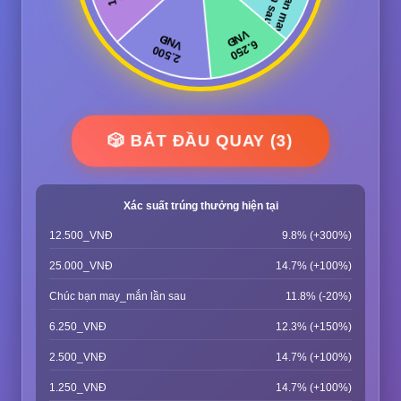
🎲 BẮT ĐẦU QUAY (3)
Xác suất trúng thưởng hiện tại
12.500_VNĐ
9.8% (+300%)
25.000_VNĐ
14.7% (+100%)
Chúc bạn may_mắn lần sau
11.8% (-20%)
6.250_VNĐ
12.3% (+150%)
2.500_VNĐ
14.7% (+100%)
1.250_VNĐ
14.7% (+100%)